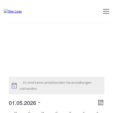
Es sind keine anstehenden Veranstaltungen
vorhanden.
01.05.2026
A
V
M
o
e
n
D
n
M
D
M
D
F
S
S