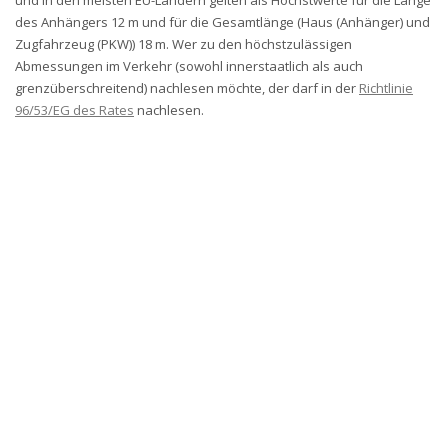
und in den meisten EU-Ländern gelten als Höchstwerte für die Länge
des Anhängers 12 m und für die Gesamtlänge (Haus (Anhänger) und
Zugfahrzeug (PKW)) 18 m. Wer zu den höchstzulässigen
Abmessungen im Verkehr (sowohl innerstaatlich als auch
grenzüberschreitend) nachlesen möchte, der darf in der
Richtlinie
96/53/EG des Rates
nachlesen.