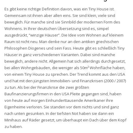
Es gibt keine richtige Definition davon, was ein Tiny House ist.
Gemeinsam ist ihnen aber allen eins. Sie sind klein, viele sind
beweglich. Für manche sind sie Sinnbild der modernen Form des
Wohnens. In Ihrer deutschen Übersetzung sind es, simpel
ausgedrückt, “winzige Häuser”. Die Idee vom Wohnen auf kleinem
Raum ist nicht neu. Man denke nur an den antiken griechischen
Philosophen Diogenes und sein Fass. Heute gibt es schließlich Tiny
Häuser in ganz verschiedenen Varianten. Dabei sind manche
beweglich, andere nicht. Allgemein hat sich allerdings durchgesetzt,
bei allen Wohngebäuden, die weniger als 50m² Wohnfläche haben,
von einem Tiny House zu sprechen. Der Trend kommt aus den USA
und hat mit den jüngsten Immobilien- und Finanzkrisen (2000 / 2007)
zu tun. Als bei der Finanzkrise die zwei größten
Baufinanzierungsfirmen in den USA Pleite gegangen sind, haben
von heute auf morgen Einhunderttausende Amerikaner ihre
Eigenheime verloren. Sie standen vor dem nichts und sind ganz
nach unten gesunken. In der tiefsten Not haben sie dann ein
Minihaus auf Räder gesetzt, um überhaupt ein Dach über dem Kopf
zu haben.