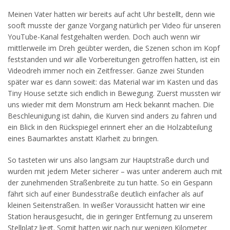
Meinen Vater hatten wir bereits auf acht Uhr bestellt, denn wie
sooft musste der ganze Vorgang natürlich per Video für unseren
YouTube-Kanal festgehalten werden. Doch auch wenn wir
mittlerweile im Dreh geübter werden, die Szenen schon im Kopf
feststanden und wir alle Vorbereitungen getroffen hatten, ist ein
Videodreh immer noch ein Zeitfresser. Ganze zwei Stunden
später war es dann soweit: das Material war im Kasten und das
Tiny House setzte sich endlich in Bewegung. Zuerst mussten wir
uns wieder mit dem Monstrum am Heck bekannt machen. Die
Beschleunigung ist dahin, die Kurven sind anders zu fahren und
ein Blick in den Rückspiegel erinnert eher an die Holzabteilung
eines Baumarktes anstatt Klarheit zu bringen.
So tasteten wir uns also langsam zur Hauptstraße durch und
wurden mit jedem Meter sicherer – was unter anderem auch mit
der zunehmenden Straßenbreite zu tun hatte. So ein Gespann
fährt sich auf einer Bundesstraße deutlich einfacher als auf
kleinen Seitenstraßen. In weißer Voraussicht hatten wir eine
Station herausgesucht, die in geringer Entfernung zu unserem
Stellplatz liegt. Somit hatten wir nach nur wenigen Kilometer