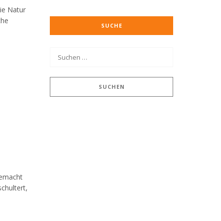
ie Natur
che
SUCHE
 gemacht
chultert,