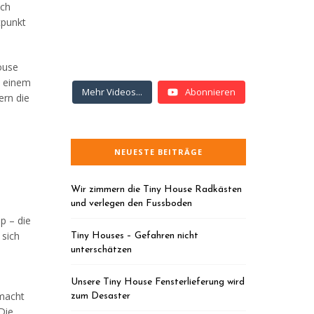
ich
tpunkt
House
h einem
Mehr Videos...
Abonnieren
ern die
NEUESTE BEITRÄGE
Wir zimmern die Tiny House Radkästen
und verlegen den Fussboden
p – die
 sich
Tiny Houses – Gefahren nicht
unterschätzen
Unsere Tiny House Fensterlieferung wird
emacht
zum Desaster
Die