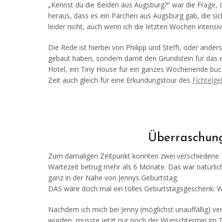
„Kennst du die Beiden aus Augsburg?“ war die Frage, di
heraus, dass es ein Pärchen aus Augsburg gab, die sic
leider nicht, auch wenn ich die letzten Wochen intens
Die Rede ist hierbei von Philipp und Steffi, oder ande
gebaut haben, sondern damit den Grundstein für das 
Hotel, ein Tiny House für ein ganzes Wochenende bu
Zeit auch gleich für eine Erkundungstour des
Fichtelge
Überraschung
Zum damaligen Zeitpunkt konnten zwei verschiedene 
Wartezeit betrug mehr als 6 Monate. Das war natürlich
ganz in der Nähe von Jennys Geburtstag.
DAS wäre doch mal ein tolles Geburtstagsgeschenk: 
Nachdem ich mich bei Jenny (möglichst unauffällig) ve
wurden, musste jetzt nur noch der Wunschtermin im Ti