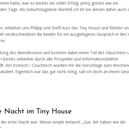
 hatte, war es bereits ein voller Erfolg. Jenny grinste wie ein
en Tage. Als Geburtstagskind überließ ich ihr bei diesen daher auch d
, erklärten uns Philipp und Steffi kurz das Tiny House und führten u
ir verabschiedeten die beiden für ein ausgiebigeres Gespräch in den
se.
itung des Abendessens und konnten dabei einen Teil des Häuschens u
h bereits nebenbei durch alle Prospekte und Informationsblätter
ellt. Am Esstisch / Couchtisch wurden mir die Vorschläge zum Woche
liert. Eigentlich war das gar nicht nötig, sah ich doch an ihrem Ges
e Nacht im Tiny House
 die erste Nacht war. Meine simple Antwort: „Gut. Wir haben wie die
“