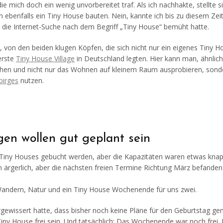
e mich doch ein wenig unvorbereitet traf. Als ich nachhakte, stellte s
h ebenfalls ein Tiny House bauten. Nein, kannte ich bis zu diesem Zei
iv die Internet-Suche nach dem Begriff „Tiny House“ bemüht hatte.
rs, von den beiden klugen Köpfen, die sich nicht nur ein eigenes Tiny 
erste
Tiny House Village
in Deutschland legten. Hier kann man, ähnlic
chen und nicht nur das Wohnen auf kleinem Raum ausprobieren, sond
birges
nutzen.
en wollen gut geplant sein
Tiny Houses gebucht werden, aber die Kapazitäten waren etwas knap
 ärgerlich, aber die nächsten freien Termine Richtung März befanden
Wandern, Natur und ein Tiny House Wochenende für uns zwei.
rgewissert hatte, dass bisher noch keine Pläne für den Geburtstag g
ny House frei sein. Und tatsächlich: Das Wochenende war noch frei. 