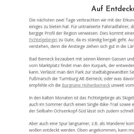
Auf Entdecku
Die nächsten zwei Tage verbrachten wir mit der Erk
einiges zu bieten hat. Für untrainierte Fahrradfahrer,
bergige Profil der Region verwiesen. Dies kommt ein
Fichtelgebirge)
zu Gute, da es ständig bergab geht. A
verstehen, denn die Anstiege ziehen sich gut in die Lä
Bad Berneck bezaubert mit seinen kleinen Gassen und
vom Marktplatz findet man den Kurpark, der entweder
kann. Verlässt man den Park zur stadtabgewandten Sei
Fußmarsch die Turmburg Alt-Berneck; oder was davon n
empfehle ich die
Burgruine Hohenberneck
unweit vom 
In den kalten Monaten ist das Fichtelgebirge als Skig
auch im Sommer durch einen Single-Bike-Trail sowie e
der Seilbahn Ochsenkopf-Süd lässt sich zudem schnel
Aber auch eine Spur langsamer, z.B. als Wanderer kom
wollen entdeckt werden. Oben angekommen, kann man