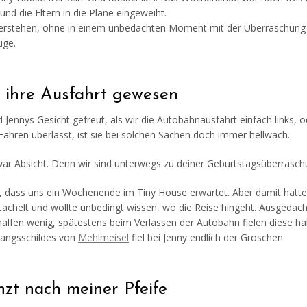
d die Eltern in die Pläne eingeweiht.
erstehen, ohne in einem unbedachten Moment mit der Überraschung
üge.
 ihre Ausfahrt gewesen
Jennys Gesicht gefreut, als wir die Autobahnausfahrt einfach links, o
 Fahren überlässt, ist sie bei solchen Sachen doch immer hellwach.
 war Absicht. Denn wir sind unterwegs zu deiner Geburtstagsüberrasch
n, dass uns ein Wochenende im Tiny House erwartet. Aber damit hatte
estachelt und wollte unbedingt wissen, wo die Reise hingeht. Ausgedac
lfen wenig, spätestens beim Verlassen der Autobahn fielen diese hal
gangsschildes von
Mehlmeisel
fiel bei Jenny endlich der Groschen.
nzt nach meiner Pfeife