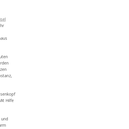
sel
ehr
haus
uten
erden
rzen
bstanz,
chsenkopf
it Hilfe
l und
urm