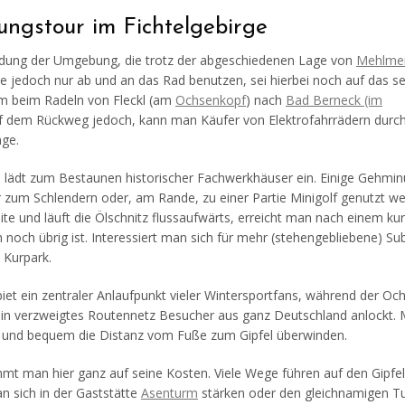
ngstour im Fichtelgebirge
undung der Umgebung, die trotz der abgeschiedenen Lage von
Mehlmei
 die jedoch nur ab und an das Rad benutzen, sei hierbei noch auf das s
em beim Radeln von Fleckl (am
Ochsenkopf
) nach
Bad Berneck (im
uf dem Rückweg jedoch, kann man Käufer von Elektrofahrrädern durc
nge.
 lädt zum Bestaunen historischer Fachwerkhäuser ein. Einige Gehmin
 zum Schlendern oder, am Rande, zu einer Partie Minigolf genutzt w
te und läuft die Ölschnitz flussaufwärts, erreicht man nach einem ku
och übrig ist. Interessiert man sich für mehr (stehengebliebene) Su
Kurpark.
ebiet ein zentraler Anlaufpunkt vieler Wintersportfans, während der O
in verzweigtes Routennetz Besucher aus ganz Deutschland anlockt. M
l und bequem die Distanz vom Fuße zum Gipfel überwinden.
mt man hier ganz auf seine Kosten. Viele Wege führen auf den Gipfe
 sich in der Gaststätte
Asenturm
stärken oder den gleichnamigen T