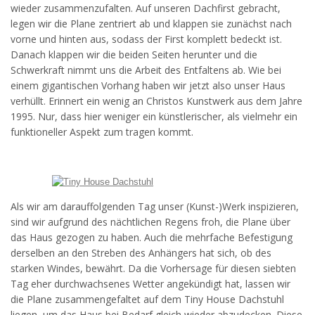
wieder zusammenzufalten. Auf unseren Dachfirst gebracht,
legen wir die Plane zentriert ab und klappen sie zunächst nach
vorne und hinten aus, sodass der First komplett bedeckt ist.
Danach klappen wir die beiden Seiten herunter und die
Schwerkraft nimmt uns die Arbeit des Entfaltens ab. Wie bei
einem gigantischen Vorhang haben wir jetzt also unser Haus
verhüllt. Erinnert ein wenig an Christos Kunstwerk aus dem Jahre
1995. Nur, dass hier weniger ein künstlerischer, als vielmehr ein
funktioneller Aspekt zum tragen kommt.
Als wir am darauffolgenden Tag unser (Kunst-)Werk inspizieren,
sind wir aufgrund des nächtlichen Regens froh, die Plane über
das Haus gezogen zu haben. Auch die mehrfache Befestigung
derselben an den Streben des Anhängers hat sich, ob des
starken Windes, bewährt. Da die Vorhersage für diesen siebten
Tag eher durchwachsenes Wetter angekündigt hat, lassen wir
die Plane zusammengefaltet auf dem Tiny House Dachstuhl
liegen, um das Haus bei Bedarf gleich wieder abzudecken. Diese